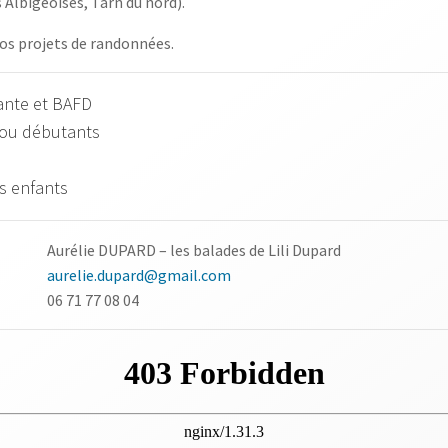
 Albigeoises, Tarn du nord).
s projets de randonnées.
ante et BAFD
 ou débutants
s enfants
Aurélie DUPARD – les balades de Lili Dupard
aurelie.dupard@gmail.com
06 71 77 08 04