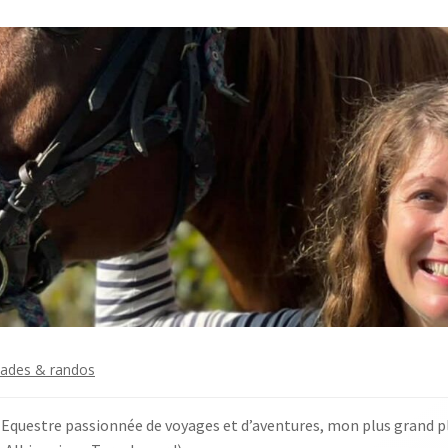
lades & randos
questre passionnée de voyages et d’aventures, mon plus grand pl