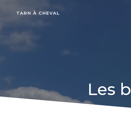
Aller
au
TARN À CHEVAL
contenu
Les b