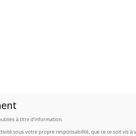
iste qui longe le Tescou.
oints de vue garantis. Forêt aux bois majestueux ou
nesol ou bois, à chaque moment sa particularité…
54’57.9″N – 1°41’08.7″E ).
s jours (Paddock, toilettes).
nac.
ment
ubliés à titre d’information.
er le GPX
ivité sous votre propre responsabilité, que ce ce soit vis à v